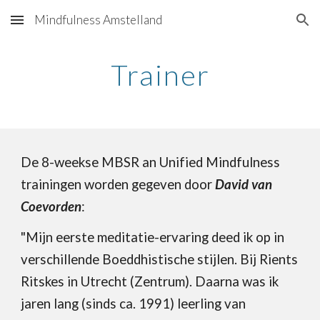
Mindfulness Amstelland
Skip to main content
Skip to navigation
Trainer
De
8-weekse MBSR an Unified Mindfulness
trainingen
worden gegeven door
David van
Coevorden
:
"M
ijn eerste
meditatie
-ervaring deed
ik
op in
ver
schillende Boeddhistische stijlen. B
ij Rients
Ritskes in Utrecht (Zentrum). Daarna was
ik
jaren lang (sinds ca. 1991) leerling van